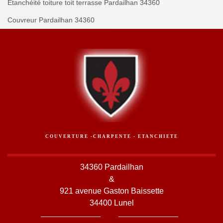
Etanchéité toiture toit terrasse Pardailhan 34360
Couvreur Pardailhan 34360
COUVERTURE -CHARPENTE - ETANCHIETE
34360 Pardailhan
&
921 avenue Gaston Baissette
34400 Lunel