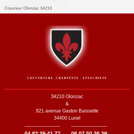
Couvreur Olonzac 34210
COUVERTURE -CHARPENTE - ETANCHIETE
34210 Olonzac
&
921 avenue Gaston Baissette
34400 Lunel
-
04 82 29 41 77
06 07 50 36 29
>