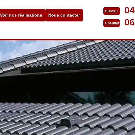
04
Bureau
Voir nos réalisations
Nous contacter
06
Chantier