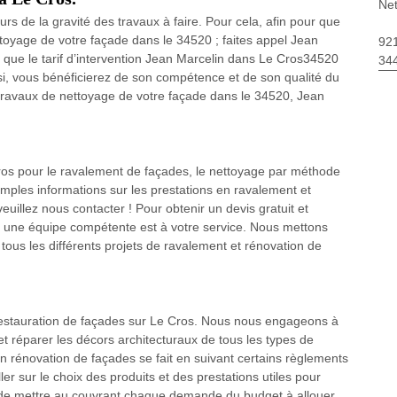
Net
urs de la gravité des travaux à faire. Pour cela, afin pour que
ettoyage de votre façade dans le 34520 ; faites appel Jean
92
z que le tarif d’intervention Jean Marcelin dans Le Cros34520
34
insi, vous bénéficierez de son compétence et de son qualité du
s travaux de nettoyage de votre façade dans le 34520, Jean
Cros pour le ravalement de façades, le nettoyage par méthode
 amples informations sur les prestations en ravalement et
uillez nous contacter ! Pour obtenir un devis gratuit et
te une équipe compétente est à votre service. Nous mettons
 tous les différents projets de ravalement et rénovation de
 restauration de façades sur Le Cros. Nous nous engageons à
t réparer les décors architecturaux de tous les types de
en rénovation de façades se fait en suivant certains règlements
er sur le choix des produits et des prestations utiles pour
fin de mettre au couvrant chaque demande du budget à allouer