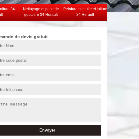
toiture 34
Nettoyage et pose de
Peinture sur tuile et toiture
lt
gouttière 34 Hérault
34 Hérault
mande de devis gratuit