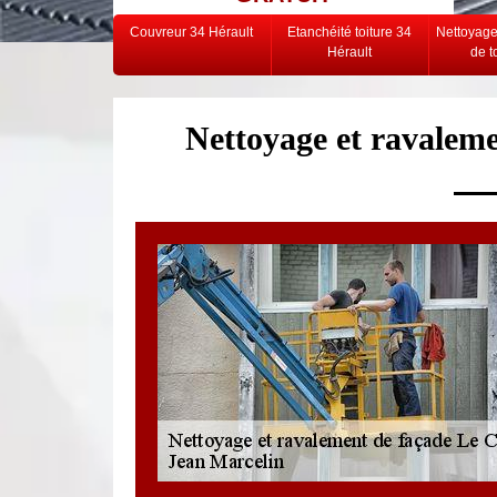
Couvreur 34 Hérault
Etanchéité toiture 34
Nettoyag
Hérault
de t
Nettoyage et ravalem