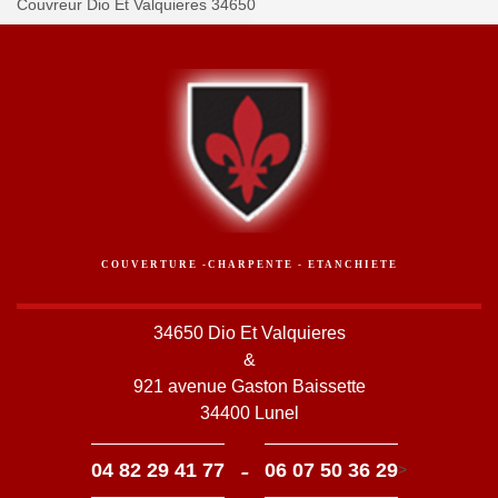
Couvreur Dio Et Valquieres 34650
COUVERTURE -CHARPENTE - ETANCHIETE
34650 Dio Et Valquieres
&
921 avenue Gaston Baissette
34400 Lunel
-
04 82 29 41 77
06 07 50 36 29
>