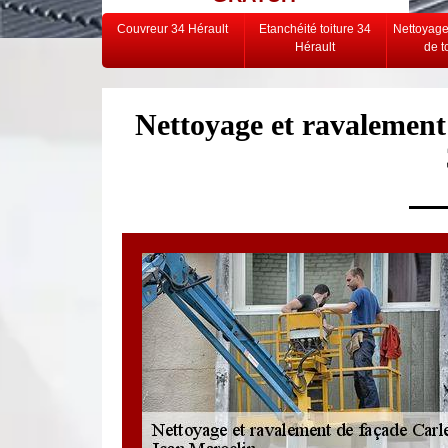
Couvreur 34 Hérault
Etanchéité toiture 34
Nettoyag
Hérault
de t
Nettoyage et ravalement