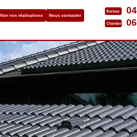
04
Bureau
Voir nos réalisations
Nous contacter
06
Chantier