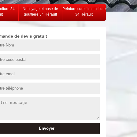
toiture 34
Nettoyage et pose de
Peinture sur tuile et toiture
lt
gouttière 34 Hérault
34 Hérault
mande de devis gratuit