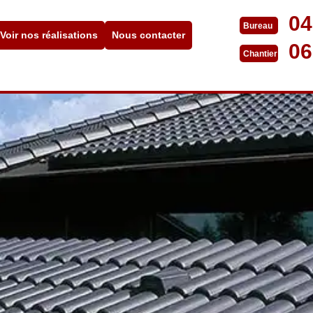
04
Bureau
Voir nos réalisations
Nous contacter
06
Chantier