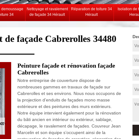
e demoussage
Nettoyage et ravalement
Réparation de toiture 34
Isolation de 
oiture 34
de façade 34 Hérault
Hérault
Herau
t de façade Cabrerolles 34480
De
Peinture façade et rénovation façade
Cabrerolles
Notre entreprise de couverture dispose de
nombreuses gammes en travaux de façade sur
Cabrerolles et ses environs. Nous nous occupons de
la projection d’enduits de façades mono masse
extérieure et des peintures des murs extérieurs.
Notre équipe intervient également pour la rénovation
du bâti ancien en intérieur ou extérieur, sablage,
décapage, le ravalement de façades. Couvreur Jean
Marcelin et son équipe s’occupent ainsi de la