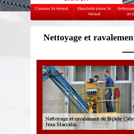
Couvreur 34 Hérault
Etanchéité toiture 34
Nettoyag
Hérault
de t
Nettoyage et ravalemen