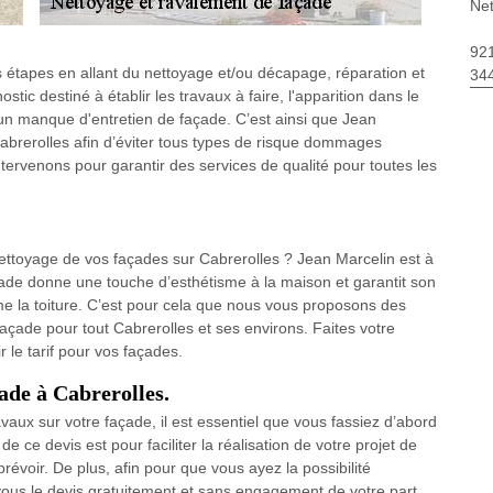
Net
92
 étapes en allant du nettoyage et/ou décapage, réparation et
34
ostic destiné à établir les travaux à faire, l'apparition dans le
'un manque d'entretien de façade. C’est ainsi que Jean
abrerolles afin d’éviter tous types de risque dommages
tervenons pour garantir des services de qualité pour toutes les
nettoyage de vos façades sur Cabrerolles ? Jean Marcelin est à
çade donne une touche d’esthétisme à la maison et garantit son
mme la toiture. C’est pour cela que nous vous proposons des
açade pour tout Cabrerolles et ses environs. Faites votre
 le tarif pour vos façades.
ade à Cabrerolles.
vaux sur votre façade, il est essentiel que vous fassiez d’abord
 ce devis est pour faciliter la réalisation de votre projet de
évoir. De plus, afin pour que vous ayez la possibilité
 vous le devis gratuitement et sans engagement de votre part.