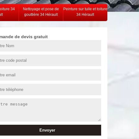
toiture 34
Nettoyage et pose de
Peinture sur tuile et toiture
lt
gouttière 34 Hérault
34 Hérault
mande de devis gratuit