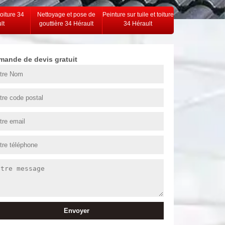
toiture 34
Nettoyage et pose de
Peinture sur tuile et toiture
lt
gouttière 34 Hérault
34 Hérault
mande de devis gratuit