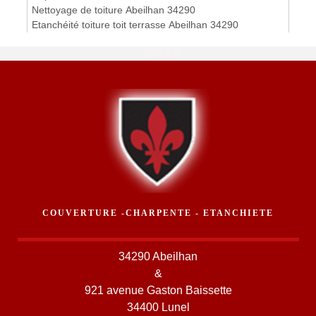
Nettoyage de toiture Abeilhan 34290
Etanchéité toiture toit terrasse Abeilhan 34290
COUVERTURE -CHARPENTE - ETANCHIETE
34290 Abeilhan
&
921 avenue Gaston Baissette
34400 Lunel