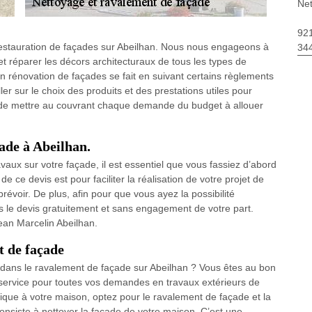
Net
92
 restauration de façades sur Abeilhan. Nous nous engageons à
34
t réparer les décors architecturaux de tous les types de
en rénovation de façades se fait en suivant certains règlements
er sur le choix des produits et des prestations utiles pour
fin de mettre au couvrant chaque demande du budget à allouer
ade à Abeilhan.
vaux sur votre façade, il est essentiel que vous fassiez d’abord
 ce devis est pour faciliter la réalisation de votre projet de
évoir. De plus, afin pour que vous ayez la possibilité
us le devis gratuitement et sans engagement de votre part.
ean Marcelin Abeilhan.
t de façade
 dans le ravalement de façade sur Abeilhan ? Vous êtes au bon
e service pour toutes vos demandes en travaux extérieurs de
tique à votre maison, optez pour le ravalement de façade et la
onsiste à nettoyer la façade de votre maison. C’est une