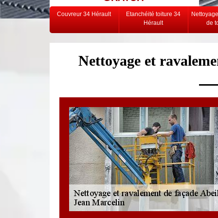
Couvreur 34 Hérault
Etanchéité toiture 34
Nettoyag
Hérault
de t
Nettoyage et ravaleme