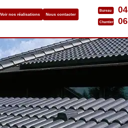
04
Bureau
Voir nos réalisations
Nous contacter
06
Chantier