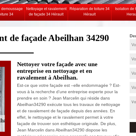
e demoussage
Nettoyage et ravalement
Réparation de toiture 34
Isolation de 
oiture 34
de façade 34 Hérault
Hérault
Herau
nt de façade Abeilhan 34290
De
Nettoyer votre façade avec une
entreprise en nettoyage et en
ravalement à Abeilhan.
Est-ce que votre façade est –elle endommagée ? Est-
vous à la recherche d’une entreprise experte pour la
prendre en soin ? Jean Marcelin qui réside dans
Abeilhan34290 exécute tous les travaux de nettoyage
et de ravalement de façade depuis des années. En
effet, le nettoyage et le ravalement permet à votre
façade de trouver son esthétique originale. De plus,
Jean Marcelin dans Abeilhan34290 dispose les