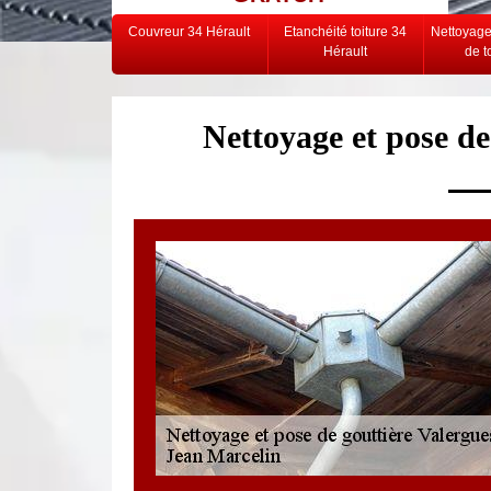
Couvreur 34 Hérault
Etanchéité toiture 34
Nettoyag
Hérault
de t
Nettoyage et pose de