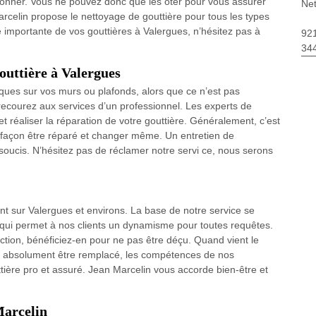
tionner. Vous ne pouvez donc que les ôter pour vous assurer
Net
arcelin propose le nettoyage de gouttière pour tous les types
 importante de vos gouttières à Valergues, n’hésitez pas à
92
34
outtière à Valergues
ques sur vos murs ou plafonds, alors que ce n’est pas
recourez aux services d’un professionnel. Les experts de
et réaliser la réparation de votre gouttière. Généralement, c’est
ns façon être réparé et changer même. Un entretien de
 soucis. N’hésitez pas de réclamer notre servi ce, nous serons
nt sur Valergues et environs. La base de notre service se
é qui permet à nos clients un dynamisme pour toutes requêtes.
ction, bénéficiez-en pour ne pas être déçu. Quand vient le
 absolument être remplacé, les compétences de nos
ère pro et assuré. Jean Marcelin vous accorde bien-être et
Marcelin