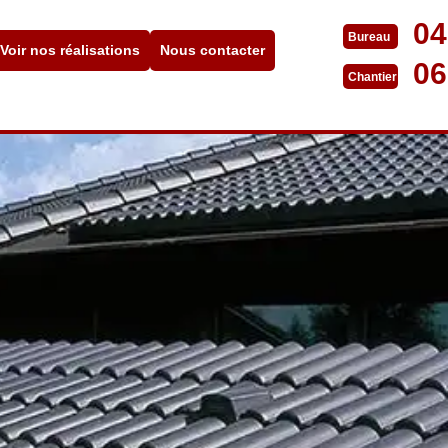
04
Bureau
Voir nos réalisations
Nous contacter
06
Chantier