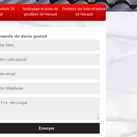
toiture 34
Nettoyage et pose de
Peinture sur tuile et toiture
lt
gouttière 34 Hérault
34 Hérault
mande de devis gratuit