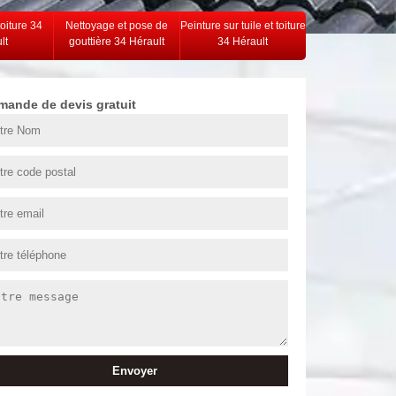
toiture 34
Nettoyage et pose de
Peinture sur tuile et toiture
lt
gouttière 34 Hérault
34 Hérault
mande de devis gratuit