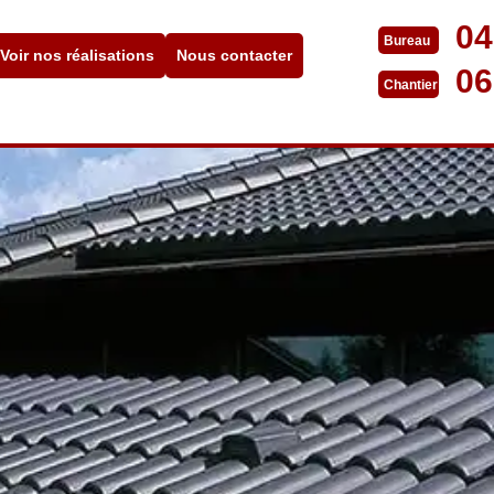
04
Bureau
Voir nos réalisations
Nous contacter
06
Chantier