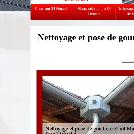
Couvreur 34 Hérault
Etanchéité toiture 34
Nettoyag
Hérault
de t
Nettoyage et pose de gou