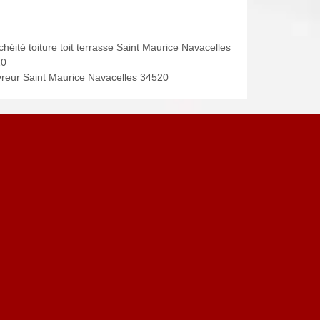
héité toiture toit terrasse Saint Maurice Navacelles
20
reur Saint Maurice Navacelles 34520