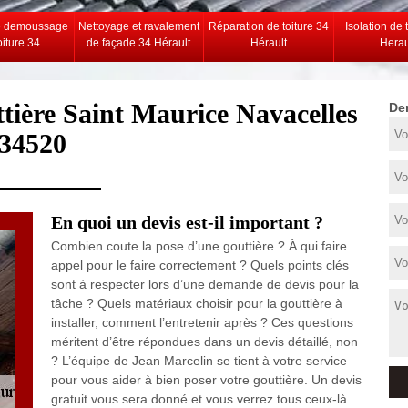
e demoussage
Nettoyage et ravalement
Réparation de toiture 34
Isolation de 
oiture 34
de façade 34 Hérault
Hérault
Herau
ttière Saint Maurice Navacelles
De
34520
En quoi un devis est-il important ?
Combien coute la pose d’une gouttière ? À qui faire
appel pour le faire correctement ? Quels points clés
sont à respecter lors d’une demande de devis pour la
tâche ? Quels matériaux choisir pour la gouttière à
installer, comment l’entretenir après ? Ces questions
méritent d’être répondues dans un devis détaillé, non
? L’équipe de Jean Marcelin se tient à votre service
pour vous aider à bien poser votre gouttière. Un devis
gratuit vous sera donné et vous verrez tous ceux-là