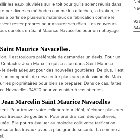
Net
lir les eaux pluviales sur le toit pour qu’ils soient réunis dans
Na
ure par diverses méthodes comme les attaches, la fixation, le
ites à partir de plusieurs matériaux de fabrication comme le
92
s doivent rester propres pour assurer ses rôles. Les couvreurs
34
vous qui êtes en Saint Maurice Navacelles pour un nettoyage
 Saint Maurice Navacelles.
ation, il est toujours préférable de demander un devis. Pour un
s. Contactez Jean Marcelin qui se situe dans Saint Maurice
e devis adéquat pour des nouvelles gouttières. De plus, il est
ctuer un comparatif de devis entre plusieurs professionnels. Mais
our les propriétaires pour bien se préparer. Dans ce cas, faites
ce Navacelles 34520 pour vous aider à vos attentes.
e Jean Marcelin Saint Maurice Navacelles
dent. Pour trouver votre collaborateur idéal, réclamer plusieurs
 vos travaux de gouttière. Pour prendre soin des gouttières, il
utée. Elle pourra évaluer au moindre coût votre tarification
écuter les travaux avec la plus grande sécurité. La somme à
i.