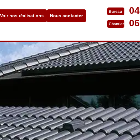
04
Bureau
Voir nos réalisations
Nous contacter
06
Chantier