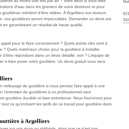
ttières au moins une fois par an ? Voire deux si vous êtes
Net
iltrations d’eau dans les greniers de votre demeure et pour
 gouttières méritent d’être vidées. À Argelliers nos laveurs
92
tion, vos gouttières seront impeccables. Demander un devis est
34
en garantissant un résultat de haute qualité.
 appel pour le faire correctement ? Quels points clés sont à
? Quels matériaux choisir pour la gouttière à installer,
t d’être répondues dans un devis détaillé, non ? L’équipe de
er à bien poser votre gouttière. Un devis gratuit vous sera
lliers
d’un nettoyage de gouttière si vous pensez faire appel à une
 l’entretien de gouttières à un professionnel vaut
e gouttière durable et bien entretenue. Nous fournirons pour
r tout ce qu’incluent les tarifs de ce travail pour gouttière dans
outtière à Argelliers
ques sur vos murs ou plafonds, alors que ce n’est pas