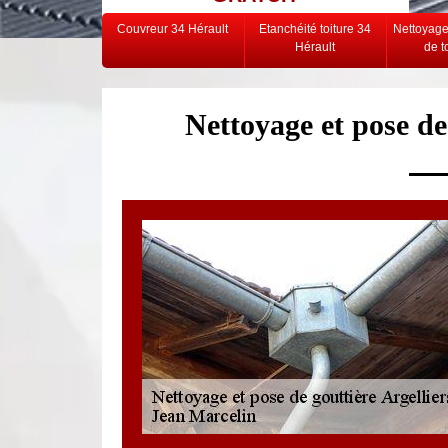
Couvreur 34 Hérault
Etanchéité toiture 34
Nettoyag
Hérault
de t
Nettoyage et pose de