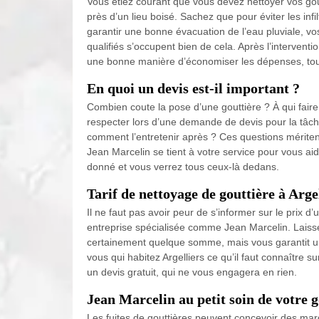
Vous étiez courant que vous devez nettoyer vos gou
près d’un lieu boisé. Sachez que pour éviter les inf
garantir une bonne évacuation de l’eau pluviale, vos
qualifiés s’occupent bien de cela. Après l’interven
une bonne manière d’économiser les dépenses, tout 
En quoi un devis est-il important ?
Combien coute la pose d’une gouttière ? À qui faire
respecter lors d’une demande de devis pour la tâche 
comment l’entretenir après ? Ces questions mériten
Jean Marcelin se tient à votre service pour vous aid
donné et vous verrez tous ceux-là dedans.
Tarif de nettoyage de gouttière à Arge
Il ne faut pas avoir peur de s’informer sur le prix 
entreprise spécialisée comme Jean Marcelin. Laisser
certainement quelque somme, mais vous garantit un
vous qui habitez Argelliers ce qu’il faut connaître su
un devis gratuit, qui ne vous engagera en rien.
Jean Marcelin au petit soin de votre g
Les fuites de gouttières peuvent concevoir des mar