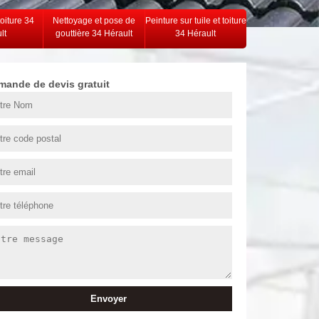
toiture 34
Nettoyage et pose de
Peinture sur tuile et toiture
lt
gouttière 34 Hérault
34 Hérault
mande de devis gratuit