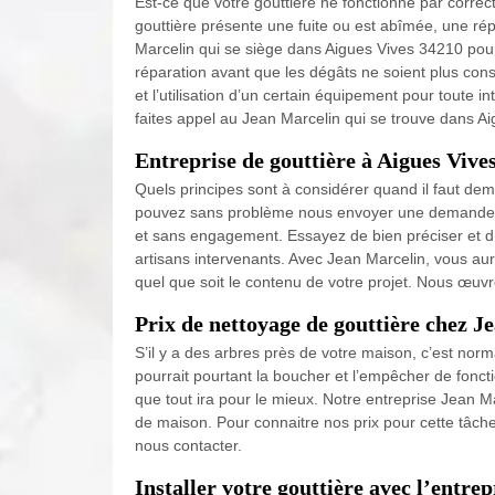
Est-ce que votre gouttière ne fonctionne par correct
gouttière présente une fuite ou est abîmée, une rép
Marcelin qui se siège dans Aigues Vives 34210 pour
réparation avant que les dégâts ne soient plus cons
et l’utilisation d’un certain équipement pour toute i
faites appel au Jean Marcelin qui se trouve dans A
Entreprise de gouttière à Aigues Vives
Quels principes sont à considérer quand il faut de
pouvez sans problème nous envoyer une demande de
et sans engagement. Essayez de bien préciser et d’
artisans intervenants. Avec Jean Marcelin, vous aur
quel que soit le contenu de votre projet. Nous œuv
Prix de nettoyage de gouttière chez J
S’il y a des arbres près de votre maison, c’est norm
pourrait pourtant la boucher et l’empêcher de fonc
que tout ira pour le mieux. Notre entreprise Jean M
de maison. Pour connaitre nos prix pour cette tâche
nous contacter.
Installer votre gouttière avec l’entrep