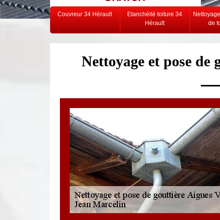
Couvreur 34 Hérault
Etanchéité toiture 34
Nettoyag
Hérault
de t
Nettoyage et pose de 