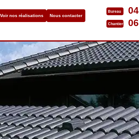
04
Bureau
Voir nos réalisations
Nous contacter
06
Chantier