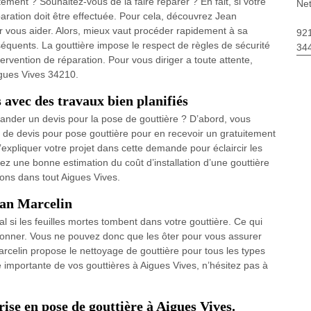
ement ? Souhaitez-vous de la faire réparer ? En fait, si votre
Net
aration doit être effectuée. Pour cela, découvrez Jean
 vous aider. Alors, mieux vaut procéder rapidement à sa
92
équents. La gouttière impose le respect de règles de sécurité
34
ntervention de réparation. Pour vous diriger a toute attente,
igues Vives 34210.
 avec des travaux bien planifiés
mander un devis pour la pose de gouttière ? D’abord, vous
 devis pour pose gouttière pour en recevoir un gratuitement
expliquer votre projet dans cette demande pour éclaircir les
ez une bonne estimation du coût d’installation d’une gouttière
rons dans tout Aigues Vives.
ean Marcelin
al si les feuilles mortes tombent dans votre gouttière. Ce qui
tionner. Vous ne pouvez donc que les ôter pour vous assurer
arcelin propose le nettoyage de gouttière pour tous les types
 importante de vos gouttières à Aigues Vives, n’hésitez pas à
rise en pose de gouttière à Aigues Vives.