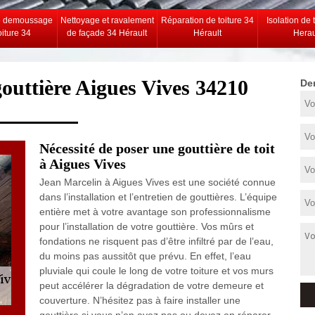
e demoussage
Nettoyage et ravalement
Réparation de toiture 34
Isolation de 
oiture 34
de façade 34 Hérault
Hérault
Herau
gouttière Aigues Vives 34210
De
Nécessité de poser une gouttière de toit
à Aigues Vives
Jean Marcelin à Aigues Vives est une société connue
dans l’installation et l’entretien de gouttières. L’équipe
entière met à votre avantage son professionnalisme
pour l’installation de votre gouttière. Vos mûrs et
fondations ne risquent pas d’être infiltré par de l’eau,
du moins pas aussitôt que prévu. En effet, l’eau
pluviale qui coule le long de votre toiture et vos murs
peut accélérer la dégradation de votre demeure et
couverture. N’hésitez pas à faire installer une