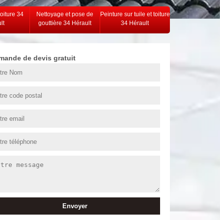
toiture 34
Nettoyage et pose de
Peinture sur tuile et toiture
lt
gouttière 34 Hérault
34 Hérault
mande de devis gratuit