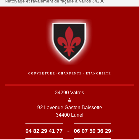
Nettoyage et ravalement de façade à Valros 34290
COUVERTURE -CHARPENTE - ETANCHIETE
34290 Valros
&
921 avenue Gaston Baissette
34400 Lunel
-
04 82 29 41 77
06 07 50 36 29
>