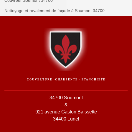
Couvreur Soumont 34700
Nettoyage et ravalement de façade à Soumont 34700
COUVERTURE -CHARPENTE - ETANCHIETE
34700 Soumont
&
921 avenue Gaston Baissette
34400 Lunel