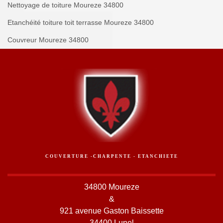
Nettoyage de toiture Moureze 34800
Etanchéité toiture toit terrasse Moureze 34800
Couvreur Moureze 34800
COUVERTURE -CHARPENTE - ETANCHIETE
34800 Moureze
&
921 avenue Gaston Baissette
34400 Lunel