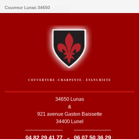
Couvreur Lunas 34650
COUVERTURE -CHARPENTE - ETANCHIETE
34650 Lunas
&
921 avenue Gaston Baissette
34400 Lunel
-
04 82 29 41 77
06 07 50 36 29
>