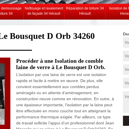
e demoussage
Nettoyage et ravalement
Réparation de toiture 34
Isolation de 
oiture 34
de façade 34 Hérault
Hérault
Herau
e Le Bousquet D Orb 34260
De
Procéder à une Isolation de comble
laine de verre à Le Bousquet D Orb.
L’isolation par une laine de verre est une isolation
rapide et facile à mettre en œuvre. De plus, elle
convient essentiellement aux combles perdus
aménagés ou en attente d’aménagement, en
construction neuve comme en rénovation. En outre, à
une épaisseur importante, l’isolation par la laine peut
être effectuée en mono couche tout en atteignant la
performance thermique exigée. Par ailleurs, ce type
de travail sollicite l’appui d’un professionnel dont Jean