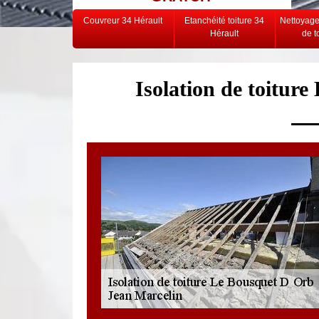
Couvreur 34 Hérault
Etanchéité toiture 34
Nettoyag
Hérault
de t
Isolation de toitur