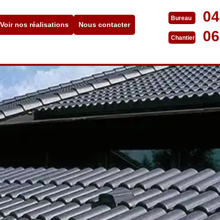
04
Bureau
Voir nos réalisations
Nous contacter
06
Chantier