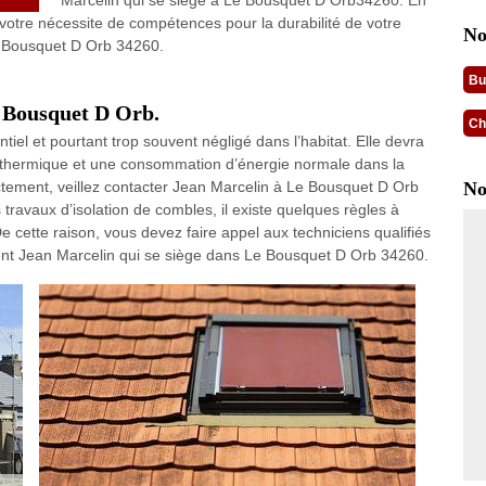
Marcelin qui se siège à Le Bousquet D Orb34260. En
e votre nécessite de compétences pour la durabilité de votre
No
Le Bousquet D Orb 34260.
Bu
e Bousquet D Orb.
Ch
ntiel et pourtant trop souvent négligé dans l’habitat. Elle devra
rt thermique et une consommation d’énergie normale dans la
ectement, veillez contacter Jean Marcelin à Le Bousquet D Orb
No
travaux d’isolation de combles, il existe quelques règles à
 cette raison, vous devez faire appel aux techniciens qualifiés
ent Jean Marcelin qui se siège dans Le Bousquet D Orb 34260.