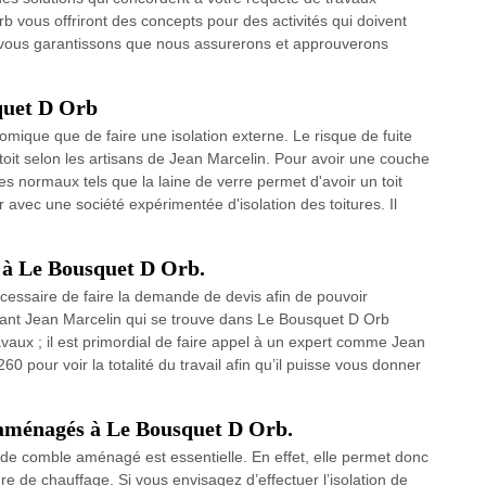
b vous offriront des concepts pour des activités qui doivent
 vous garantissons que nous assurerons et approuverons
squet D Orb
économique que de faire une isolation externe. Le risque de fuite
u toit selon les artisans de Jean Marcelin. Pour avoir une couche
iques normaux tels que la laine de verre permet d'avoir un toit
er avec une société expérimentée d'isolation des toitures. Il
e à Le Bousquet D Orb.
 nécessaire de faire la demande de devis afin de pouvoir
nant Jean Marcelin qui se trouve dans Le Bousquet D Orb
avaux ; il est primordial de faire appel à un expert comme Jean
 pour voir la totalité du travail afin qu’il puisse vous donner
 aménagés à Le Bousquet D Orb.
ion de comble aménagé est essentielle. En effet, elle permet donc
e de chauffage. Si vous envisagez d’effectuer l’isolation de