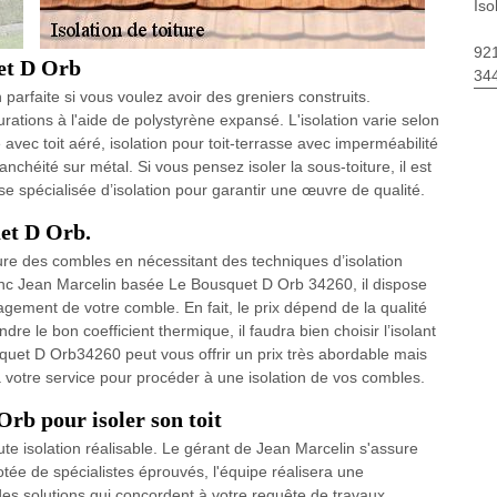
Iso
92
uet D Orb
34
 parfaite si vous voulez avoir des greniers construits.
urations à l'aide de polystyrène expansé. L'isolation varie selon
te avec toit aéré, isolation pour toit-terrasse avec imperméabilité
anchéité sur métal. Si vous pensez isoler la sous-toiture, il est
se spécialisée d’isolation pour garantir une œuvre de qualité.
uet D Orb.
ture des combles en nécessitant des techniques d’isolation
donc Jean Marcelin basée Le Bousquet D Orb 34260, il dispose
agement de votre comble. En fait, le prix dépend de la qualité
ndre le bon coefficient thermique, il faudra bien choisir l’isolant
quet D Orb34260 peut vous offrir un prix très abordable mais
t à votre service pour procéder à une isolation de vos combles.
rb pour isoler son toit
oute isolation réalisable. Le gérant de Jean Marcelin s'assure
dotée de spécialistes éprouvés, l'équipe réalisera une
ra des solutions qui concordent à votre requête de travaux