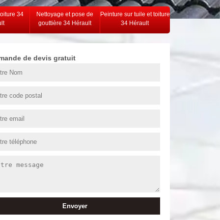
toiture 34
Nettoyage et pose de
Peinture sur tuile et toiture
lt
gouttière 34 Hérault
34 Hérault
mande de devis gratuit