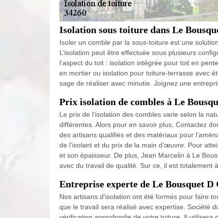
Isolation sous toiture dans Le Bousq
Isoler un comble par la sous-toiture est une solution
L’isolation peut être effectuée sous plusieurs config
l’aspect du toit : isolation intégrée pour toit en pen
en mortier ou isolation pour toiture-terrasse avec ét
sage de réaliser avec minutie. Joignez une entrepri
Prix isolation de combles à Le Bousq
Le prix de l’isolation des combles varie selon la na
différentes. Alors pour en savoir plus, Contactez 
des artisans qualifiés et des matériaux pour l’amén
de l’isolant et du prix de la main d’œuvre. Pour attei
et son épaisseur. De plus, Jean Marcelin à Le Bous
avec du travail de qualité. Sur ce, il est totalemen
Entreprise experte de Le Bousquet D O
Nos artisans d'isolation ont été formés pour faire t
que le travail sera réalisé avec expertise. Société 
vérification approfondie de votre toiture. Il utilise