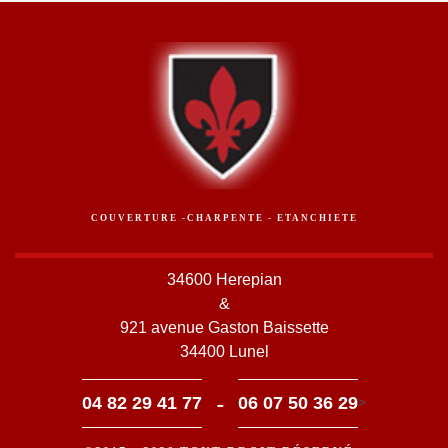
COUVERTURE -CHARPENTE - ETANCHIETE
34600 Herepian
&
921 avenue Gaston Baissette
34400 Lunel
-
04 82 29 41 77
06 07 50 36 29
>