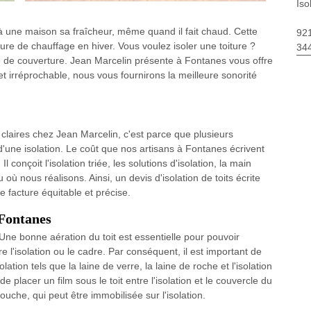
Iso
 à une maison sa fraîcheur, même quand il fait chaud. Cette
92
re de chauffage en hiver. Vous voulez isoler une toiture ?
34
se de couverture. Jean Marcelin présente à Fontanes vous offre
 et irréprochable, nous vous fournirons la meilleure sonorité
nt claires chez Jean Marcelin, c'est parce que plusieurs
'une isolation. Le coût que nos artisans à Fontanes écrivent
 conçoit l'isolation triée, les solutions d'isolation, la main
 où nous réalisons. Ainsi, un devis d'isolation de toits écrite
e facture équitable et précise.
 Fontanes
on. Une bonne aération du toit est essentielle pour pouvoir
re l'isolation ou le cadre. Par conséquent, il est important de
olation tels que la laine de verre, la laine de roche et l'isolation
lacer un film sous le toit entre l'isolation et le couvercle du
ouche, qui peut être immobilisée sur l'isolation.