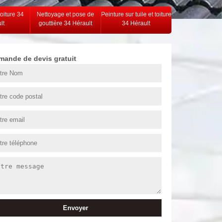
toiture 34
Nettoyage et pose de
Peinture sur tuile et toiture
lt
gouttière 34 Hérault
34 Hérault
mande de devis gratuit