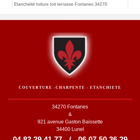
Etanchéité toiture toit terrasse Fontanes 34270
COUVERTURE -CHARPENTE - ETANCHIETE
34270 Fontanes
&
921 avenue Gaston Baissette
34400 Lunel
04 82 29 41 77
/
06 07 50 36 29