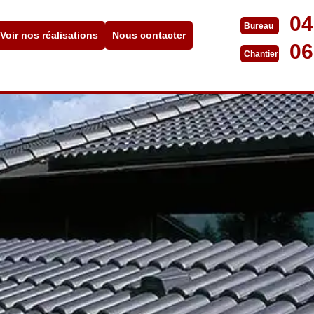
04
Bureau
Voir nos réalisations
Nous contacter
06
Chantier