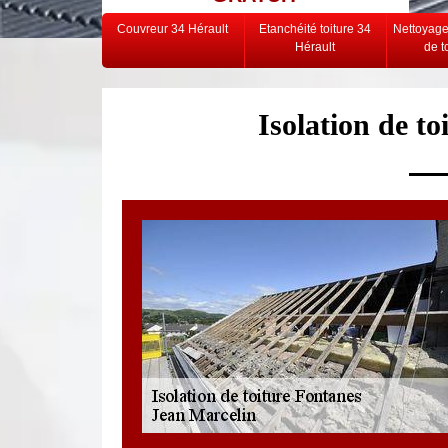
Couvreur 34 Hérault
Etanchéité toiture 34
Nettoyag
Hérault
de t
Isolation de t