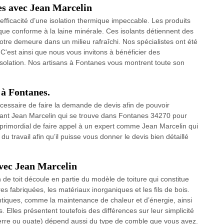
nes avec Jean Marcelin
 l'efficacité d’une isolation thermique impeccable. Les produits
ue conforme à la laine minérale. Ces isolants détiennent des
otre demeure dans un milieu rafraîchi. Nos spécialistes ont été
 C'est ainsi que nous vous invitons à bénéficier des
olation. Nos artisans à Fontanes vous montrent toute son
 à Fontanes.
 nécessaire de faire la demande de devis afin de pouvoir
nant Jean Marcelin qui se trouve dans Fontanes 34270 pour
st primordial de faire appel à un expert comme Jean Marcelin qui
du travail afin qu’il puisse vous donner le devis bien détaillé
 avec Jean Marcelin
n de toit découle en partie du modèle de toiture qui constitue
s fabriquées, les matériaux inorganiques et les fils de bois.
tiques, comme la maintenance de chaleur et d’énergie, ainsi
lles présentent toutefois des différences sur leur simplicité
de verre ou ouate) dépend aussi du type de comble que vous avez.