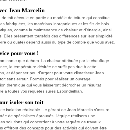
 avec Jean Marcelin
n de toit découle en partie du modèle de toiture qui constitue
s fabriquées, les matériaux inorganiques et les fils de bois.
tiques, comme la maintenance de chaleur et d’énergie, ainsi
lles présentent toutefois des différences sur leur simplicité
de verre ou ouate) dépend aussi du type de comble que vous avez.
vice pour vous !
dominante que dehors. La chaleur attribuée par le chauffage
nce, la température désirée ne suffit pas due à cette
tion, et dépenser peu d'argent pour votre climatiseur Jean
 toit sans erreur. Formés pour réaliser un ouvrage
ion thermique qui vous laisseront décrocher un résultat
e à toutes vos requêtes sures Espondeilhan.
ur isoler son toit
oute isolation réalisable. Le gérant de Jean Marcelin s'assure
dotée de spécialistes éprouvés, l'équipe réalisera une
ra des solutions qui concordent à votre requête de travaux
 offriront des concepts pour des activités qui doivent être