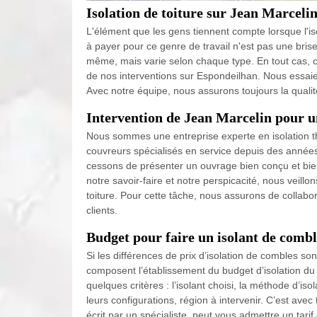
Isolation de toiture sur Jean Marceli
L'élément que les gens tiennent compte lorsque l'isola
à payer pour ce genre de travail n'est pas une brise
même, mais varie selon chaque type. En tout cas, c
de nos interventions sur Espondeilhan. Nous essaie
Avec notre équipe, nous assurons toujours la qualité
Intervention de Jean Marcelin pour u
Nous sommes une entreprise experte en isolation t
couvreurs spécialisés en service depuis des années 
cessons de présenter un ouvrage bien conçu et bien
notre savoir-faire et notre perspicacité, nous veillon
toiture. Pour cette tâche, nous assurons de collabo
clients.
Budget pour faire un isolant de comb
Si les différences de prix d’isolation de combles so
composent l’établissement du budget d’isolation du g
quelques critères : l’isolant choisi, la méthode d’iso
leurs configurations, région à intervenir. C’est avec
écrit par un spécialiste, peut vous admettre un tarif 