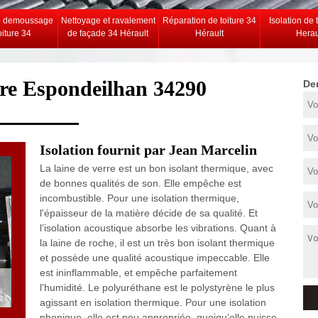
e demoussage
Nettoyage et ravalement
Réparation de toiture 34
Isolation de 
oiture 34
de façade 34 Hérault
Hérault
Herau
ture Espondeilhan 34290
De
Isolation fournit par Jean Marcelin
La laine de verre est un bon isolant thermique, avec
de bonnes qualités de son. Elle empêche est
incombustible. Pour une isolation thermique,
l'épaisseur de la matière décide de sa qualité. Et
l’isolation acoustique absorbe les vibrations. Quant à
la laine de roche, il est un très bon isolant thermique
et possède une qualité acoustique impeccable. Elle
est ininflammable, et empêche parfaitement
l'humidité. Le polyuréthane est le polystyrène le plus
agissant en isolation thermique. Pour une isolation
phonique, elle est peu appropriée, quoiqu’elle puisse