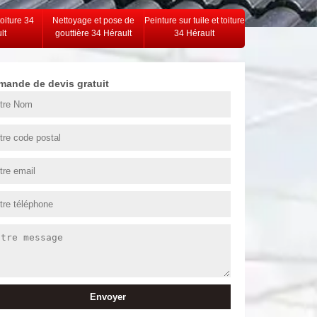
toiture 34
Nettoyage et pose de
Peinture sur tuile et toiture
lt
gouttière 34 Hérault
34 Hérault
mande de devis gratuit