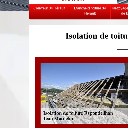
Couvreur 34 Hérault
Etanchéité toiture 34
Nettoyag
Hérault
de t
Isolation de toi