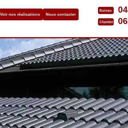
04
Bureau
Voir nos réalisations
Nous contacter
06
Chantier