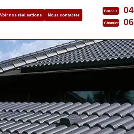
04
Bureau
Voir nos réalisations
Nous contacter
06
Chantier