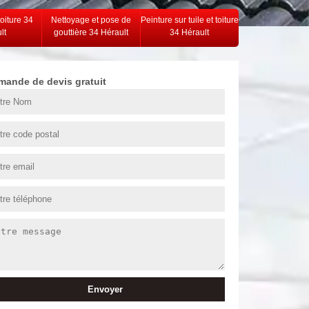
toiture 34
Nettoyage et pose de
Peinture sur tuile et toiture
lt
gouttière 34 Hérault
34 Hérault
mande de devis gratuit