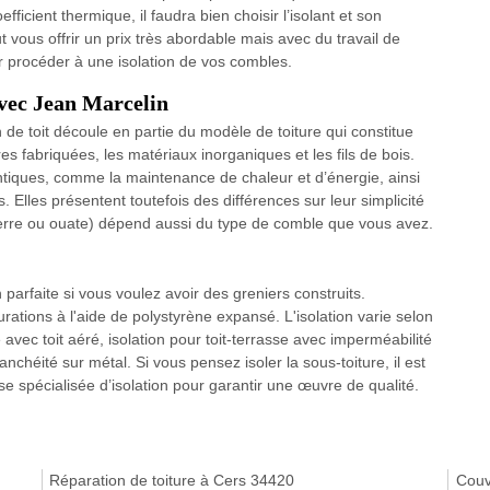
ficient thermique, il faudra bien choisir l’isolant et son
vous offrir un prix très abordable mais avec du travail de
our procéder à une isolation de vos combles.
 avec Jean Marcelin
n de toit découle en partie du modèle de toiture qui constitue
s fabriquées, les matériaux inorganiques et les fils de bois.
tiques, comme la maintenance de chaleur et d’énergie, ainsi
lles présentent toutefois des différences sur leur simplicité
de verre ou ouate) dépend aussi du type de comble que vous avez.
 parfaite si vous voulez avoir des greniers construits.
urations à l'aide de polystyrène expansé. L'isolation varie selon
te avec toit aéré, isolation pour toit-terrasse avec imperméabilité
anchéité sur métal. Si vous pensez isoler la sous-toiture, il est
se spécialisée d’isolation pour garantir une œuvre de qualité.
Réparation de toiture à Cers 34420
Couv