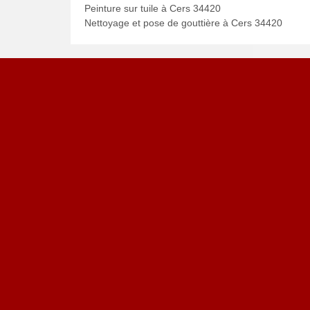
Peinture sur tuile à Cers 34420
Nettoyage et pose de gouttière à Cers 34420