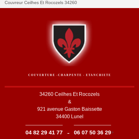
Couvreur Ceilhes Et Rocozels 34260
COUVERTURE -CHARPENTE - ETANCHIETE
34260 Ceilhes Et Rocozels
&
921 avenue Gaston Baissette
34400 Lunel
-
04 82 29 41 77
06 07 50 36 29
>