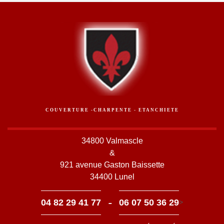
COUVERTURE -CHARPENTE - ETANCHIETE
34800 Valmascle
&
921 avenue Gaston Baissette
34400 Lunel
-
04 82 29 41 77
06 07 50 36 29
>