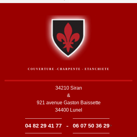
COUVERTURE -CHARPENTE - ETANCHIETE
34210 Siran
&
921 avenue Gaston Baissette
34400 Lunel
-
04 82 29 41 77
06 07 50 36 29
>