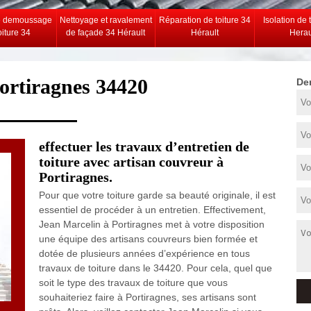
e demoussage
Nettoyage et ravalement
Réparation de toiture 34
Isolation de 
oiture 34
de façade 34 Hérault
Hérault
Herau
ortiragnes 34420
De
effectuer les travaux d’entretien de
toiture avec artisan couvreur à
Portiragnes.
Pour que votre toiture garde sa beauté originale, il est
essentiel de procéder à un entretien. Effectivement,
Jean Marcelin à Portiragnes met à votre disposition
une équipe des artisans couvreurs bien formée et
dotée de plusieurs années d’expérience en tous
travaux de toiture dans le 34420. Pour cela, quel que
soit le type des travaux de toiture que vous
souhaiteriez faire à Portiragnes, ses artisans sont