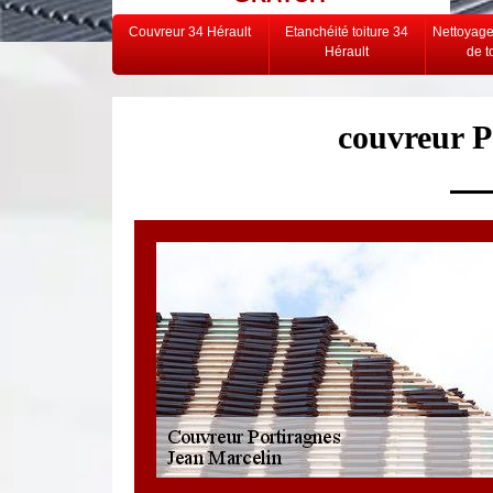
Couvreur 34 Hérault
Etanchéité toiture 34
Nettoyag
Hérault
de t
couvreur P