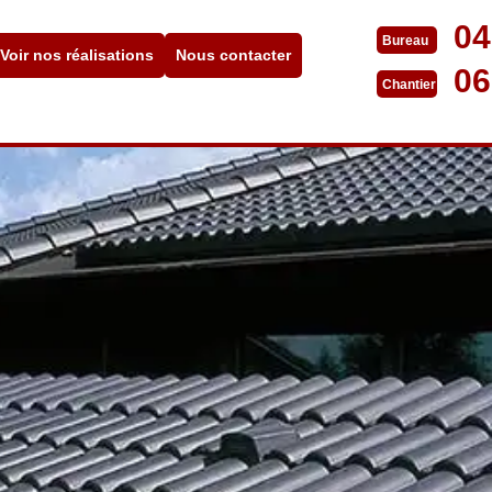
04
Bureau
Voir nos réalisations
Nous contacter
06
Chantier