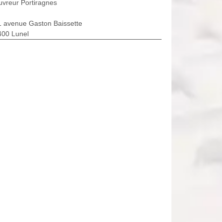
vreur Portiragnes
1 avenue Gaston Baissette
400 Lunel