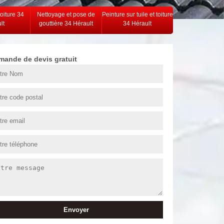
toiture 34
Nettoyage et pose de
Peinture sur tuile et toiture
lt
gouttière 34 Hérault
34 Hérault
mande de devis gratuit