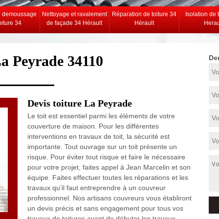
e demoussage
Nettoyage et ravalement
Réparation de toiture 34
Isolation de 
oiture 34
de façade 34 Hérault
Hérault
Herau
La Peyrade 34110
De
Devis toiture La Peyrade
Le toit est essentiel parmi les éléments de votre
couverture de maison. Pour les différentes
interventions en travaux de toit, la sécurité est
importante. Tout ouvrage sur un toit présente un
risque. Pour éviter tout risque et faire le nécessaire
pour votre projet, faites appel à Jean Marcelin et son
équipe. Faites effectuer toutes les réparations et les
travaux qu’il faut entreprendre à un couvreur
professionnel. Nos artisans couvreurs vous établiront
un devis précis et sans engagement pour tous vos
travaux de toitures avant de débuter les travaux.