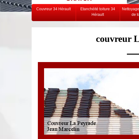
Couvreur 34 Hérault
Etanchéité toiture 34
Nettoyag
Hérault
de t
couvreur 