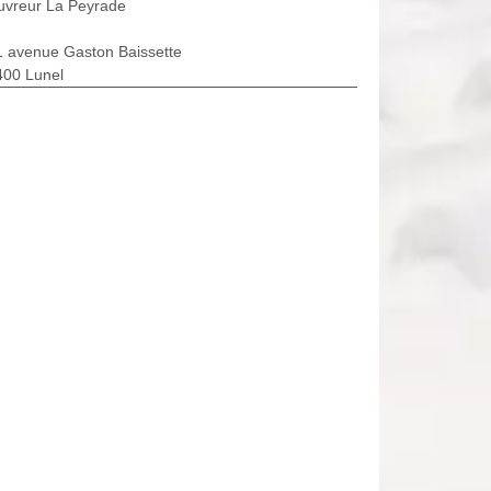
uvreur La Peyrade
1 avenue Gaston Baissette
400 Lunel