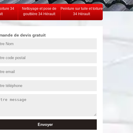
toiture 34
Nettoyage et pose de
Peinture sur tuile et toiture
lt
gouttière 34 Hérault
34 Hérault
mande de devis gratuit