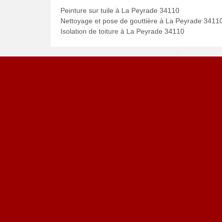
Peinture sur tuile à La Peyrade 34110
Nettoyage et pose de gouttière à La Peyrade 3411
Isolation de toiture à La Peyrade 34110