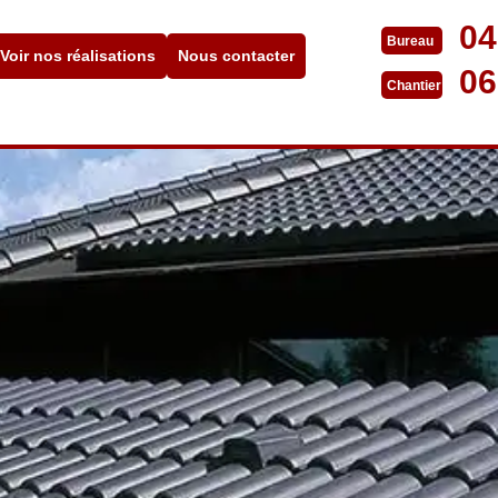
04
Bureau
Voir nos réalisations
Nous contacter
06
Chantier