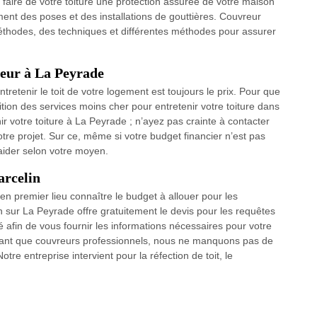
faire de votre toiture une protection assurée de votre maison
nt des poses et des installations de gouttières. Couvreur
thodes, des techniques et différentes méthodes pour assurer
vreur à La Peyrade
tretenir le toit de votre logement est toujours le prix. Pour que
ition des services moins cher pour entretenir votre toiture dans
nir votre toiture à La Peyrade ; n’ayez pas crainte à contacter
otre projet. Sur ce, même si votre budget financier n’est pas
s aider selon votre moyen.
arcelin
 en premier lieu connaître le budget à allouer pour les
 sur La Peyrade offre gratuitement le devis pour les requêtes
ité afin de vous fournir les informations nécessaires pour votre
 tant que couvreurs professionnels, nous ne manquons pas de
Notre entreprise intervient pour la réfection de toit, le